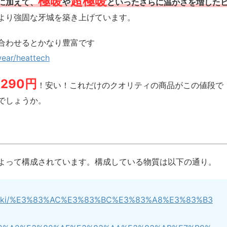
極暖
超極暖
に加えて、
や
といったさらに温かさを増した
より強固な牙城を築き上げています。
合わせるとかなり豊富です
wear/heattech
1290円
！安い！これだけのクオリティの商品がこの値段で
でしょうか。
よって構成されています。構成している物質は以下の通り。
org/wiki/%E3%83%AC%E3%83%BC%E3%83%A8%E3%83%B3