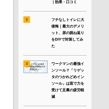
｜効果・口コミ
フチなしトイレに大
2
後悔｜最大のデメリ
ット、尿の跳ね返り
をDIYで対策してみ
た
ワークマンの最強イ
3
ンソール？「リゲッ
タのつかれどめイン
ソール」は面で力を
受けて足裏の疲労軽
減