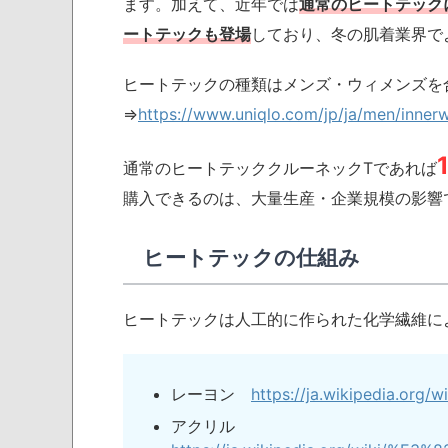
ます。加えて、近年では
通常のヒートテック
ートテックも登場
しており、冬の肌着業界で
ヒートテックの種類はメンズ・ウィメンズを
⇒
https://www.uniqlo.com/jp/ja/men/inner
通常のヒートテッククルーネックTであれば
購入できるのは、大量生産・企業規模の影響
ヒートテックの仕組み
ヒートテックは人工的に作られた化学繊維に
レーヨン
https://ja.wikipedia.
アクリル