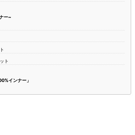
ナー~
ット
リット
00%インナー」