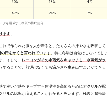
50%
13%
4%
47%
26%
7%
ックを構成する物質の構成割合
ります
。
これで作られた服を人が着ると、たくさんの汗や水を吸収して
弱の汗をかくと言われています
。特に冬場は自覚はしないでし
す。そして、
レーヨンがその水蒸気をキャッチし、水蒸気が水
うすることで、熱源はなくても温かさを生み出すことができる
熱で稼いだ熱をキープする保温性を高めるために
アクリル
が配
クリルの比率が増えることがわかると思います。極暖と超極暖