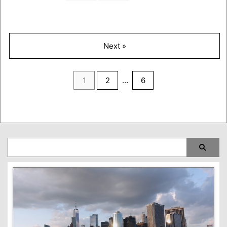
Next »
1
2
…
6