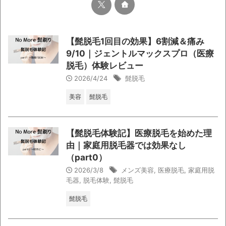
【髭脱毛1回目の効果】6割減＆痛み
9/10｜ジェントルマックスプロ（医療
脱毛）体験レビュー
2026/4/24
髭脱毛
美容
髭脱毛
【髭脱毛体験記】医療脱毛を始めた理
由｜家庭用脱毛器では効果なし
（part0）
2026/3/8
メンズ美容
,
医療脱毛
,
家庭用脱
毛器
,
脱毛体験
,
髭脱毛
髭脱毛