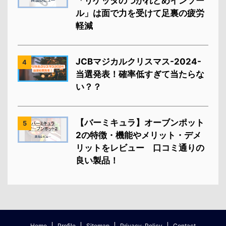
「リゲッタのつかれどめインソー
ル」は面で力を受けて足裏の疲労
軽減
JCBマジカルクリスマス-2024-
4
当選発表！確率低すぎて当たらな
い？？
【バーミキュラ】オーブンポット
5
2の特徴・機能やメリット・デメ
リットをレビュー 口コミ通りの
良い製品！
Home
Profile
Sitemap
Privacy-Policy
Contact