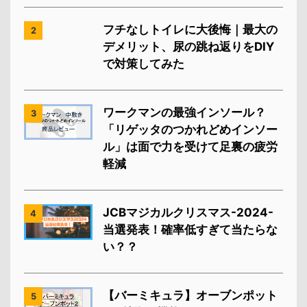
フチなしトイレに大後悔｜最大の
2
デメリット、尿の跳ね返りをDIY
で対策してみた
ワークマンの最強インソール？
3
「リゲッタのつかれどめインソー
ル」は面で力を受けて足裏の疲労
軽減
JCBマジカルクリスマス-2024-
4
当選発表！確率低すぎて当たらな
い？？
【バーミキュラ】オーブンポット
5