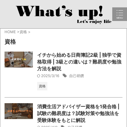
HOME
>
資格
>
資格
イチから始める日商簿記2級 | 独学で資
格取得 | 3級との違いは？難易度や勉強
方法を解説
2025/3/16
自己研鑽
資格
消費生活アドバイザー資格を1発合格 |
試験の難易度は？試験対策や勉強法を
受験体験をもとに解説